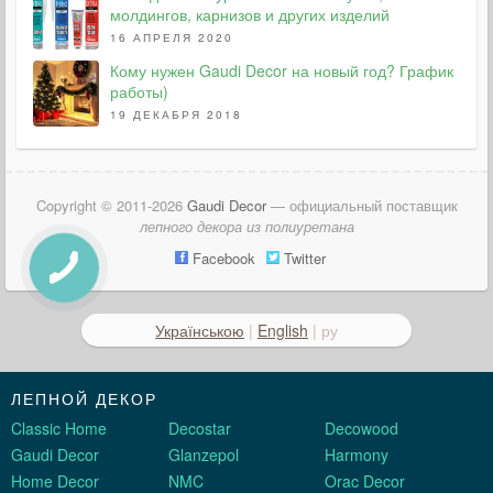
молдингов, карнизов и других изделий
16 АПРЕЛЯ 2020
Кому нужен Gaudi Decor на новый год? График
работы)
19 ДЕКАБРЯ 2018
Copyright © 2011-2026
Gaudi Decor
— официальный поставщик
лепного декора из полиуретана
Facebook
Twitter
Українською
|
English
| ру
ЛЕПНОЙ ДЕКОР
Classic Home
Decostar
Decowood
Gaudi Decor
Glanzepol
Harmony
Home Decor
NMC
Orac Decor