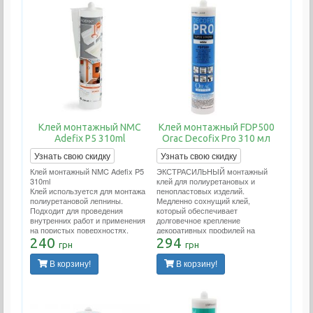
Клей монтажный NMC
Клей монтажный FDP500
Adefix P5 310ml
Orac Decofix Pro 310 мл
Узнать свою скидку
Узнать свою скидку
Клей монтажный NMC Adefix P5
ЭКСТРАСИЛЬНЫЙ монтажный
310ml
клей для полиуретановых и
Клей используется для монтажа
пенопластовых изделий.
полиуретановой лепнины.
Медленно сохнущий клей,
Подходит для проведения
который обеспечивает
внутренних работ и применения
долговечное крепление
на пористых поверхностях.
декоративных профилей на
Расход тюбика 12 метров
240
стенах и/или потолках. Подходит
294
грн
грн
погонных.
для проведения внутренних
работ и применения на пористых
В корзину!
В корзину!
поверхностях. Расход тюбика 12
метров погонных.