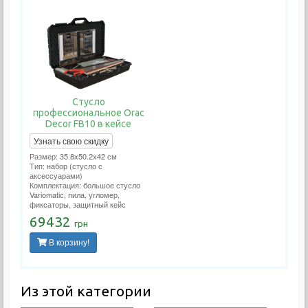
Стусло
профессиональное Orac
Decor FB10 в кейсе
Узнать свою скидку
Размер: 35.8x50.2x42 см
Тип: набор (стусло с
аксессуарами)
Комплектация: большое стусло
Variomatic, пила, угломер,
фиксаторы, защитный кейс
69432
грн
В корзину!
Из этой категории