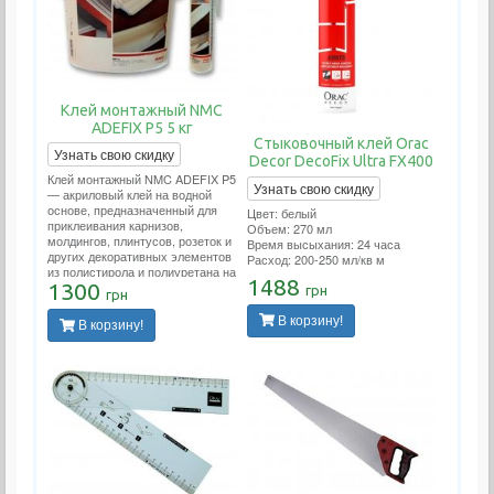
Клей монтажный NMC
ADEFIX P5 5 кг
Стыковочный клей Orac
Узнать свою скидку
Decor DecoFix Ultra FX400
Клей монтажный NMC ADEFIX P5
Узнать свою скидку
— акриловый клей на водной
основе, предназначенный для
Цвет: белый
приклеивания карнизов,
Объем: 270 мл
молдингов, плинтусов, розеток и
Время высыхания: 24 часа
других декоративных элементов
Расход: 200-250 мл/кв м
из полистирола и полиуретана на
1488
ДВП, ДСП, гипсокартон,
1300
грн
грн
гипсоволокно, штукатурку, бетон
и другие поверхности.
В корзину!
В корзину!