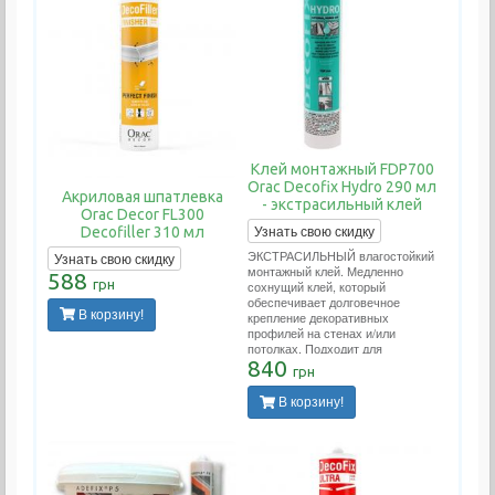
Клей монтажный FDP700
Orac Decofix Hydro 290 мл
Акриловая шпатлевка
- экстрасильный клей
Orac Decor FL300
Узнать свою скидку
Decofiller 310 мл
ЭКСТРАСИЛЬНЫЙ влагостойкий
Узнать свою скидку
монтажный клей. Медленно
588
грн
сохнущий клей, который
обеспечивает долговечное
В корзину!
крепление декоративных
профилей на стенах и/или
потолках. Подходит для
проведения внутренних работ и
840
грн
применения на пористых
поверхностях. Применяется во
В корзину!
влажных помещениях (ванных.
бассейнах, наружных работах).
Расход тюбика на 10-12 метров
погонных.