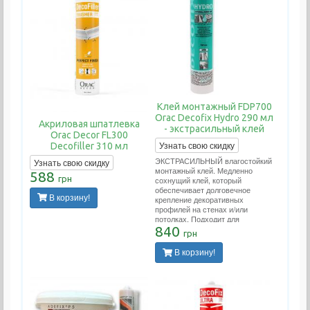
Клей монтажный FDP700
Orac Decofix Hydro 290 мл
Акриловая шпатлевка
- экстрасильный клей
Orac Decor FL300
Узнать свою скидку
Decofiller 310 мл
ЭКСТРАСИЛЬНЫЙ влагостойкий
Узнать свою скидку
монтажный клей. Медленно
588
грн
сохнущий клей, который
обеспечивает долговечное
В корзину!
крепление декоративных
профилей на стенах и/или
потолках. Подходит для
проведения внутренних работ и
840
грн
применения на пористых
поверхностях. Применяется во
В корзину!
влажных помещениях (ванных.
бассейнах, наружных работах).
Расход тюбика на 10-12 метров
погонных.