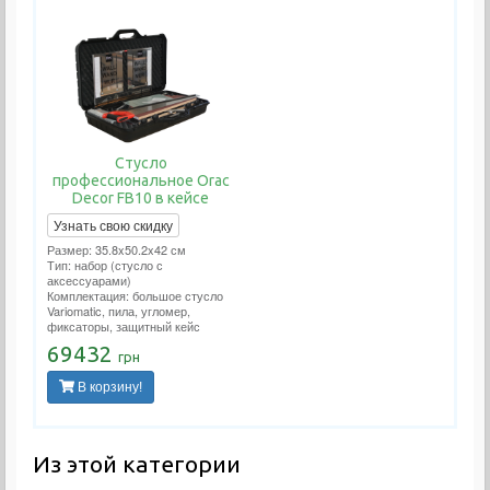
Стусло
профессиональное Orac
Decor FB10 в кейсе
Узнать свою скидку
Размер: 35.8x50.2x42 см
Тип: набор (стусло с
аксессуарами)
Комплектация: большое стусло
Variomatic, пила, угломер,
фиксаторы, защитный кейс
69432
грн
В корзину!
Из этой категории