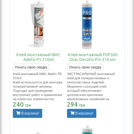
Клей монтажный NMC
Клей монтажный FDP500
Adefix P5 310ml
Orac Decofix Pro 310 мл
Узнать свою скидку
Узнать свою скидку
Клей монтажный NMC Adefix P5
ЭКСТРАСИЛЬНЫЙ монтажный
310ml
клей для полиуретановых и
Клей используется для монтажа
пенопластовых изделий.
полиуретановой лепнины.
Медленно сохнущий клей,
Подходит для проведения
который обеспечивает
внутренних работ и применения
долговечное крепление
на пористых поверхностях.
декоративных профилей на
Расход тюбика 12 метров
240
стенах и/или потолках. Подходит
294
грн
грн
погонных.
для проведения внутренних
работ и применения на пористых
В корзину!
В корзину!
поверхностях. Расход тюбика 12
метров погонных.