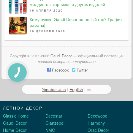
молдингов, карнизов и других изделий
16 АПРЕЛЯ 2020
Кому нужен Gaudi Decor на новый год? График
работы)
19 ДЕКАБРЯ 2018
Copyright © 2011-2026
Gaudi Decor
— официальный поставщик
лепного декора из полиуретана
Facebook
Twitter
Українською
|
English
| ру
ЛЕПНОЙ ДЕКОР
Classic Home
Decostar
Decowood
Gaudi Decor
Glanzepol
Harmony
Home Decor
NMC
Orac Decor