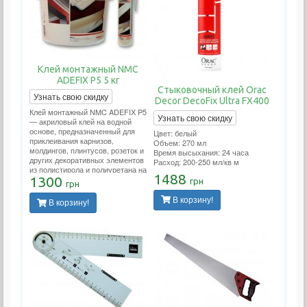
Клей монтажный NMC
ADEFIX P5 5 кг
Стыковочный клей Orac
Узнать свою скидку
Decor DecoFix Ultra FX400
Клей монтажный NMC ADEFIX P5
Узнать свою скидку
— акриловый клей на водной
основе, предназначенный для
Цвет: белый
приклеивания карнизов,
Объем: 270 мл
молдингов, плинтусов, розеток и
Время высыхания: 24 часа
других декоративных элементов
Расход: 200-250 мл/кв м
из полистирола и полиуретана на
1488
ДВП, ДСП, гипсокартон,
1300
грн
грн
гипсоволокно, штукатурку, бетон
и другие поверхности.
В корзину!
В корзину!