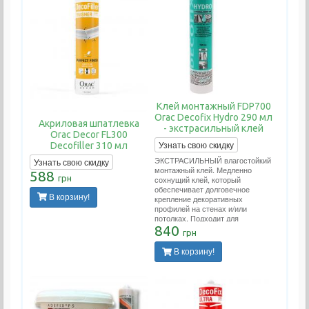
Клей монтажный FDP700
Orac Decofix Hydro 290 мл
Акриловая шпатлевка
- экстрасильный клей
Orac Decor FL300
Узнать свою скидку
Decofiller 310 мл
ЭКСТРАСИЛЬНЫЙ влагостойкий
Узнать свою скидку
монтажный клей. Медленно
588
грн
сохнущий клей, который
обеспечивает долговечное
В корзину!
крепление декоративных
профилей на стенах и/или
потолках. Подходит для
проведения внутренних работ и
840
грн
применения на пористых
поверхностях. Применяется во
В корзину!
влажных помещениях (ванных.
бассейнах, наружных работах).
Расход тюбика на 10-12 метров
погонных.