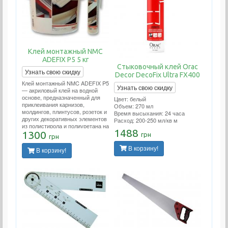
Клей монтажный NMC
ADEFIX P5 5 кг
Стыковочный клей Orac
Узнать свою скидку
Decor DecoFix Ultra FX400
Клей монтажный NMC ADEFIX P5
Узнать свою скидку
— акриловый клей на водной
основе, предназначенный для
Цвет: белый
приклеивания карнизов,
Объем: 270 мл
молдингов, плинтусов, розеток и
Время высыхания: 24 часа
других декоративных элементов
Расход: 200-250 мл/кв м
из полистирола и полиуретана на
1488
ДВП, ДСП, гипсокартон,
1300
грн
грн
гипсоволокно, штукатурку, бетон
и другие поверхности.
В корзину!
В корзину!