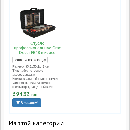
Стусло
профессиональное Orac
Decor FB10 в кейсе
Узнать свою скидку
Размер: 35.8x50.2x42 см
Тип: набор (стусло с
аксессуарами)
Комплектация: большое стусло
Variomatic, пила, угломер,
фиксаторы, защитный кейс
69432
грн
В корзину!
Из этой категории