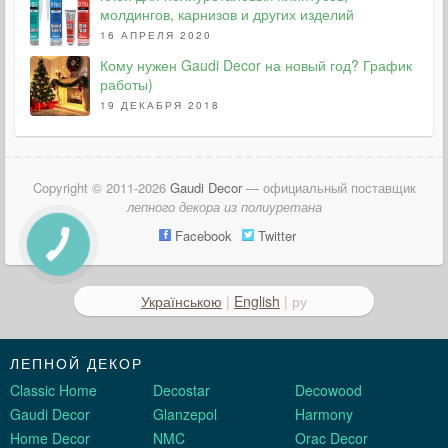
молдингов, карнизов и других изделий
16 АПРЕЛЯ 2020
Кому нужен Gaudi Decor на новый год? График
работы)
19 ДЕКАБРЯ 2018
Copyright © 2011-2026
Gaudi Decor
— официальный поставщик
лепного декора из полиуретана
Facebook
Twitter
Українською
|
English
| ру
ЛЕПНОЙ ДЕКОР
Classic Home
Decostar
Decowood
Gaudi Decor
Glanzepol
Harmony
Home Decor
NMC
Orac Decor