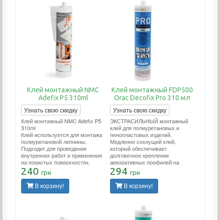
Клей монтажный NMC
Клей монтажный FDP500
Adefix P5 310ml
Orac Decofix Pro 310 мл
Узнать свою скидку
Узнать свою скидку
Клей монтажный NMC Adefix P5
ЭКСТРАСИЛЬНЫЙ монтажный
310ml
клей для полиуретановых и
Клей используется для монтажа
пенопластовых изделий.
полиуретановой лепнины.
Медленно сохнущий клей,
Подходит для проведения
который обеспечивает
внутренних работ и применения
долговечное крепление
на пористых поверхностях.
декоративных профилей на
Расход тюбика 12 метров
240
стенах и/или потолках. Подходит
294
грн
грн
погонных.
для проведения внутренних
работ и применения на пористых
В корзину!
В корзину!
поверхностях. Расход тюбика 12
метров погонных.