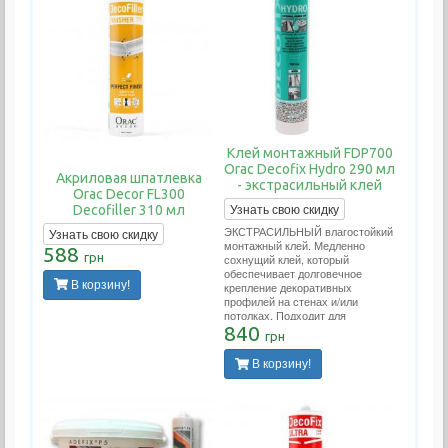
Клей монтажный FDP700
Orac Decofix Hydro 290 мл
Акриловая шпатлевка
- экстрасильный клей
Orac Decor FL300
Узнать свою скидку
Decofiller 310 мл
ЭКСТРАСИЛЬНЫЙ влагостойкий
Узнать свою скидку
монтажный клей. Медленно
588
грн
сохнущий клей, который
обеспечивает долговечное
В корзину!
крепление декоративных
профилей на стенах и/или
потолках. Подходит для
проведения внутренних работ и
840
грн
применения на пористых
поверхностях. Применяется во
В корзину!
влажных помещениях (ванных.
бассейнах, наружных работах).
Расход тюбика на 10-12 метров
погонных.