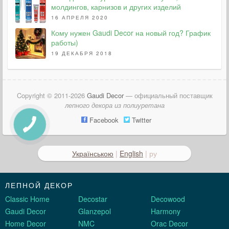
молдингов, карнизов и других изделий
16 АПРЕЛЯ 2020
Кому нужен Gaudi Decor на новый год? График
работы)
19 ДЕКАБРЯ 2018
Copyright © 2011-2026
Gaudi Decor
— официальный поставщик
лепного декора из полиуретана
Facebook
Twitter
Українською
|
English
| ру
ЛЕПНОЙ ДЕКОР
Classic Home
Decostar
Decowood
Gaudi Decor
Glanzepol
Harmony
Home Decor
NMC
Orac Decor