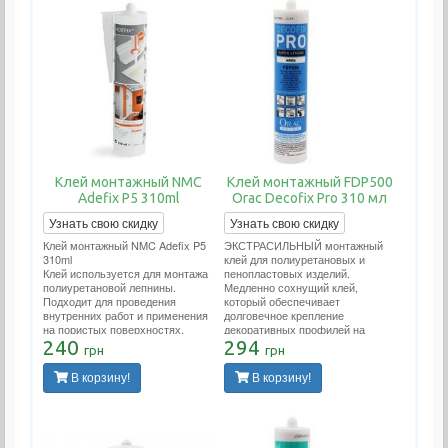
Клей монтажный NMC
Клей монтажный FDP500
Adefix P5 310ml
Orac Decofix Pro 310 мл
Узнать свою скидку
Узнать свою скидку
Клей монтажный NMC Adefix P5
ЭКСТРАСИЛЬНЫЙ монтажный
310ml
клей для полиуретановых и
Клей используется для монтажа
пенопластовых изделий.
полиуретановой лепнины.
Медленно сохнущий клей,
Подходит для проведения
который обеспечивает
внутренних работ и применения
долговечное крепление
на пористых поверхностях.
декоративных профилей на
Расход тюбика 12 метров
240
стенах и/или потолках. Подходит
294
грн
грн
погонных.
для проведения внутренних
работ и применения на пористых
В корзину!
В корзину!
поверхностях. Расход тюбика 12
метров погонных.