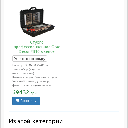
Стусло
профессиональное Orac
Decor FB10 в кейсе
Узнать свою скидку
Размер: 35.8x50.2x42 см
Тип: набор (стусло с
аксессуарами)
Комплектация: большое стусло
Variomatic, пила, угломер,
фиксаторы, защитный кейс
69432
грн
В корзину!
Из этой категории