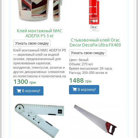
Клей монтажный NMC
ADEFIX P5 5 кг
Стыковочный клей Orac
Узнать свою скидку
Decor DecoFix Ultra FX400
Клей монтажный NMC ADEFIX P5
Узнать свою скидку
— акриловый клей на водной
основе, предназначенный для
Цвет: белый
приклеивания карнизов,
Объем: 270 мл
молдингов, плинтусов, розеток и
Время высыхания: 24 часа
других декоративных элементов
Расход: 200-250 мл/кв м
из полистирола и полиуретана на
1488
ДВП, ДСП, гипсокартон,
1300
грн
грн
гипсоволокно, штукатурку, бетон
и другие поверхности.
В корзину!
В корзину!