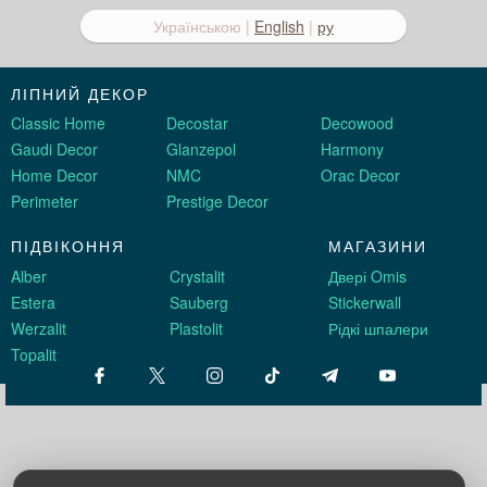
Українською |
English
|
ру
ЛІПНИЙ ДЕКОР
Classic Home
Decostar
Decowood
Gaudi Decor
Glanzepol
Harmony
Home Decor
NMC
Orac Decor
Perimeter
Prestige Decor
ПІДВІКОННЯ
МАГАЗИНИ
Alber
Crystalit
Двері Omis
Estera
Sauberg
Stickerwall
Werzalit
Plastolit
Рідкі шпалери
Topalit