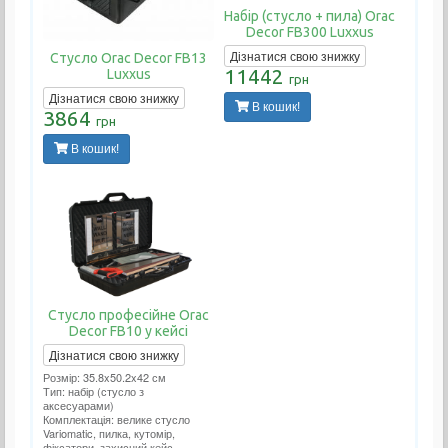
Набір (стусло + пила) Orac
Decor FB300 Luxxus
Дізнатися свою знижку
Стусло Orac Decor FB13
11442
Luxxus
грн
Дізнатися свою знижку
В кошик!
3864
грн
В кошик!
Стусло професійне Orac
Decor FB10 у кейсі
Дізнатися свою знижку
Розмір: 35.8x50.2x42 см
Тип: набір (стусло з
аксесуарами)
Комплектація: велике стусло
Variomatic, пилка, кутомір,
фіксатори, захисний кейс