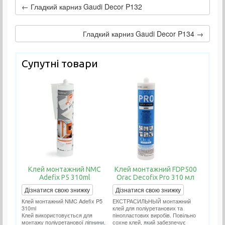
← Гладкий карниз Gaudi Decor P132
Гладкий карниз Gaudi Decor P134 →
Супутні товари
Клей монтажний NMC
Клей монтажний FDP500
Adefix P5 310ml
Orac Decofix Pro 310 мл
Дізнатися свою знижку
Дізнатися свою знижку
Клей монтажний NMC Adefix P5
ЕКСТРАСИЛЬНЫЙ монтажний
310ml
клей для поліуретанових та
Клей використовується для
пінопластових виробів. Повільно
монтажу поліуретанової ліпнини.
сохне клей, який забезпечує