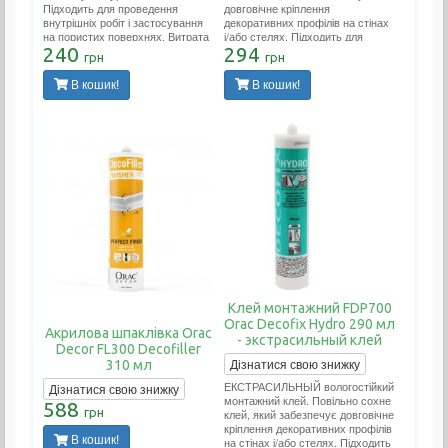
Підходить для проведення
довговічне кріплення
внутрішніх робіт і застосування
декоративних профілів на стінах
на пористих поверхнях. Витрата
і/або стелях. Підходить для
тюбика 12 метрів погонних.
240
проведення внутрішніх робіт і
294
грн
грн
застосування на пористих
поверхнях. Витрата тюбика 12
В кошик!
В кошик!
метрів погонних.
Клей монтажний FDP700
Orac Decofix Hydro 290 мл
Акрилова шпаклівка Orac
- экстрасильный клей
Decor FL300 Decofiller
Дізнатися свою знижку
310 мл
ЕКСТРАСИЛЬНЫЙ вологостійкий
Дізнатися свою знижку
монтажний клей. Повільно сохне
588
грн
клей, який забезпечує довговічне
кріплення декоративних профілів
В кошик!
на стінах і/або стелях. Підходить