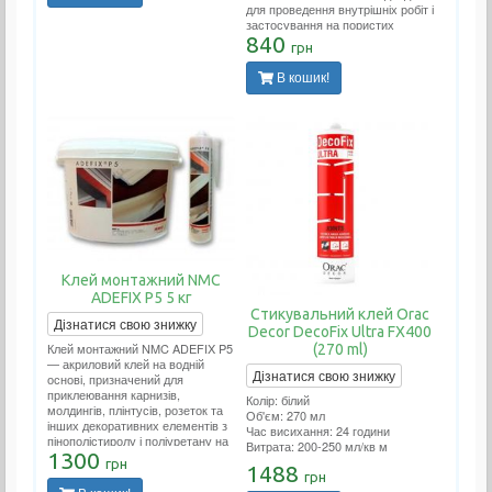
для проведення внутрішніх робіт і
застосування на пористих
поверхнях. Застосовується у
840
грн
вологих приміщеннях (ванних.
басейнах, зовнішніх роботах).
В кошик!
Витрата тюбика на 10-12 метрів
погонних.
Клей монтажний NMC
ADEFIX P5 5 кг
Стикувальний клей Orac
Дізнатися свою знижку
Decor DecoFix Ultra FX400
Клей монтажний NMC ADEFIX P5
(270 ml)
— акриловий клей на водній
Дізнатися свою знижку
основі, призначений для
приклеювання карнизів,
Колір: білий
молдингів, плінтусів, розеток та
Об'єм: 270 мл
інших декоративних елементів з
Час висихання: 24 години
пінополістиролу і поліуретану на
Витрата: 200-250 мл/кв м
ДВП, ДСП, гіпсокартон,
1300
грн
1488
гіпсоволокно, штукатурку, бетон
грн
та інші поверхні.