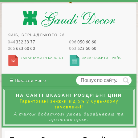
КИЇВ, ВЕРНАДСЬКОГО 26
044
332 33 77
096
050 60 60
066
623 60 60
063
523 60 60
ЗАВАНТАЖИТИ КАТАЛОГ
ЗАВАНТАЖИТИ ПРАЙС
☰ Показати меню
НА САЙТІ ВКАЗАНІ РОЗДРІБНІ ЦІНИ
Гарантовані знижки від 5% у будь-якому
замовленні!
А також додаткові умови дизайнерам та
архітекторам.