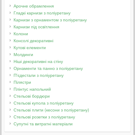
Арочне обрамлення
Гладкі карнизи з поліуретану
Карнизи з орнаментом з поліуретану
Карнизи під освітлення
Колони
Консолі декоративні
Кутові елементи
Молдинги
Ніші декоративні на стіну
Орнаменти та панно з поліуретану
П'єдестали з поліуретану
Пілястри
Плінтус напольний
Стельові бордюри
Стельові купола з поліуретану
Стельові плити (кесони з поліуретану)
Стельові розетки з поліуретану
Супутні та витратні матеріали