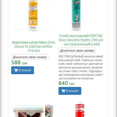
Клей монтажний FDP700
Orac Decofix Hydro 290 мл
Акрилова шпаклівка Orac
- экстрасильный клей
Decor FL300 Decofiller
Дізнатися свою знижку
310 мл
ЕКСТРАСИЛЬНЫЙ вологостійкий
Дізнатися свою знижку
монтажний клей. Повільно сохне
588
грн
клей, який забезпечує довговічне
кріплення декоративних профілів
В кошик!
на стінах і/або стелях. Підходить
для проведення внутрішніх робіт і
застосування на пористих
поверхнях. Застосовується у
840
грн
вологих приміщеннях (ванних.
басейнах, зовнішніх роботах).
В кошик!
Витрата тюбика на 10-12 метрів
погонних.