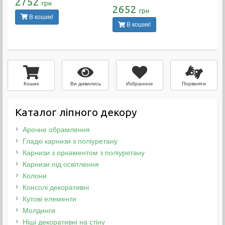
2752
грн
2652
грн
В кошик!
В кошик!
Ви дивились
Избранное
Порівняти
Кошик
Каталог ліпного декору
Арочне обрамлення
Гладкі карнизи з поліуретану
Карнизи з орнаментом з поліуретану
Карнизи під освітлення
Колони
Консолі декоративні
Кутові елементи
Молдинги
Ніші декоративні на стіну