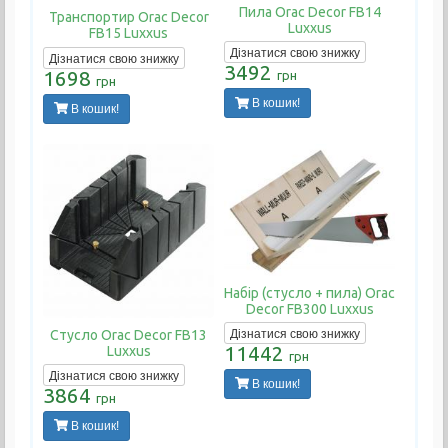
Пила Orac Decor FB14
Транспортир Orac Decor
Luxxus
FB15 Luxxus
Дізнатися свою знижку
Дізнатися свою знижку
3492
1698
грн
грн
В кошик!
В кошик!
Набір (стусло + пила) Orac
Decor FB300 Luxxus
Дізнатися свою знижку
Стусло Orac Decor FB13
11442
Luxxus
грн
Дізнатися свою знижку
В кошик!
3864
грн
В кошик!