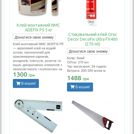
Клей монтажний NMC
ADEFIX P5 5 кг
Стикувальний клей Orac
Дізнатися свою знижку
Decor DecoFix Ultra FX400
Клей монтажний NMC ADEFIX P5
(270 ml)
— акриловий клей на водній
Дізнатися свою знижку
основі, призначений для
приклеювання карнизів,
Колір: білий
молдингів, плінтусів, розеток та
Об'єм: 270 мл
інших декоративних елементів з
Час висихання: 24 години
пінополістиролу і поліуретану на
Витрата: 200-250 мл/кв м
ДВП, ДСП, гіпсокартон,
1300
грн
1488
гіпсоволокно, штукатурку, бетон
грн
та інші поверхні.
В кошик!
В кошик!