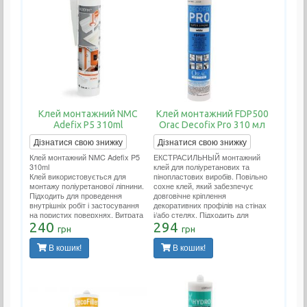
Клей монтажний NMC
Клей монтажний FDP500
Adefix P5 310ml
Orac Decofix Pro 310 мл
Дізнатися свою знижку
Дізнатися свою знижку
Клей монтажний NMC Adefix P5
ЕКСТРАСИЛЬНЫЙ монтажний
310ml
клей для поліуретанових та
Клей використовується для
пінопластових виробів. Повільно
монтажу поліуретанової ліпнини.
сохне клей, який забезпечує
Підходить для проведення
довговічне кріплення
внутрішніх робіт і застосування
декоративних профілів на стінах
на пористих поверхнях. Витрата
і/або стелях. Підходить для
тюбика 12 метрів погонних.
240
проведення внутрішніх робіт і
294
грн
грн
застосування на пористих
поверхнях. Витрата тюбика 12
В кошик!
В кошик!
метрів погонних.