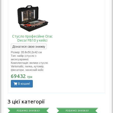
Стусло професійне Orac
Decor FB10 у кейсі
Дізнатися свою знижку
Розмір: 35.8x50.2x42 см
Тип: набір (стусло з
аксесуарами)
Комплектація: велике стусло
Variomatic, пилка, кутомір,
фіксатори, захисний кейс
69432
грн
В кошик!
З цієї категорії
РОБИМО ЗНИЖКУ
РОБИМО ЗНИЖКУ