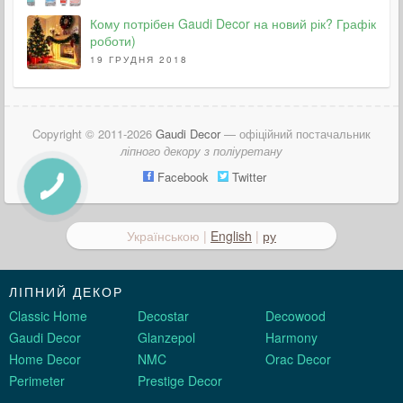
Кому потрібен Gaudi Decor на новий рік? Графік
роботи)
19 ГРУДНЯ 2018
Copyright © 2011-2026
Gaudi Decor
— офіційний постачальник
ліпного декору з поліуретану
Facebook
Twitter
Українською |
English
|
ру
ЛІПНИЙ ДЕКОР
Classic Home
Decostar
Decowood
Gaudi Decor
Glanzepol
Harmony
Home Decor
NMC
Orac Decor
Perimeter
Prestige Decor