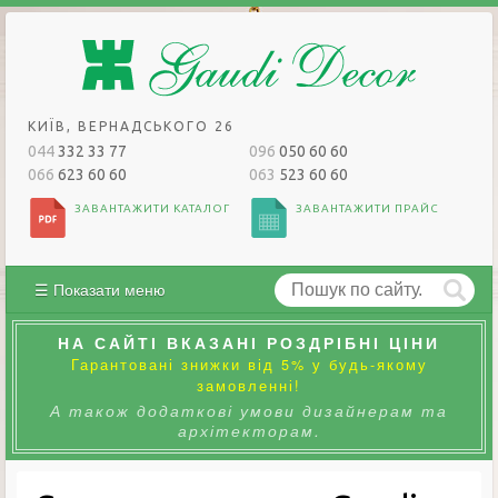
КИЇВ, ВЕРНАДСЬКОГО 26
044
332 33 77
096
050 60 60
066
623 60 60
063
523 60 60
ЗАВАНТАЖИТИ КАТАЛОГ
ЗАВАНТАЖИТИ ПРАЙС
☰ Показати меню
НА САЙТІ ВКАЗАНІ РОЗДРІБНІ ЦІНИ
Гарантовані знижки від 5% у будь-якому
замовленні!
А також додаткові умови дизайнерам та
архітекторам.