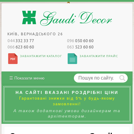
КИЇВ, ВЕРНАДСЬКОГО 26
044
332 33 77
096
050 60 60
066
623 60 60
063
523 60 60
ЗАВАНТАЖИТИ КАТАЛОГ
ЗАВАНТАЖИТИ ПРАЙС
☰ Показати меню
НА САЙТІ ВКАЗАНІ РОЗДРІБНІ ЦІНИ
Гарантовані знижки від 5% у будь-якому
замовленні!
А також додаткові умови дизайнерам та
архітекторам.