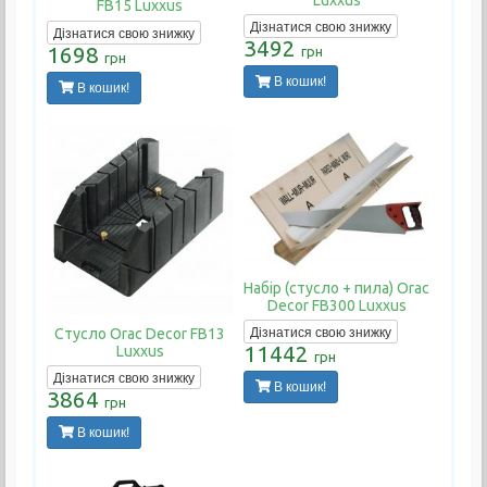
FB15 Luxxus
Дізнатися свою знижку
Дізнатися свою знижку
3492
1698
грн
грн
В кошик!
В кошик!
Набір (стусло + пила) Orac
Decor FB300 Luxxus
Дізнатися свою знижку
Стусло Orac Decor FB13
11442
Luxxus
грн
Дізнатися свою знижку
В кошик!
3864
грн
В кошик!