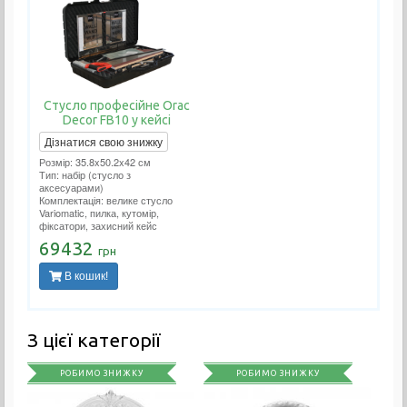
Стусло професійне Orac
Decor FB10 у кейсі
Дізнатися свою знижку
Розмір: 35.8x50.2x42 см
Тип: набір (стусло з
аксесуарами)
Комплектація: велике стусло
Variomatic, пилка, кутомір,
фіксатори, захисний кейс
69432
грн
В кошик!
З цієї категорії
РОБИМО ЗНИЖКУ
РОБИМО ЗНИЖКУ