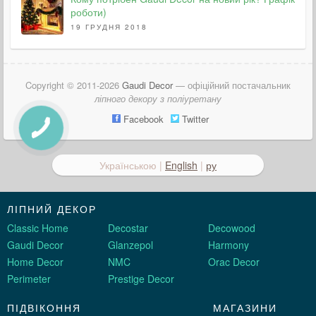
роботи)
19 ГРУДНЯ 2018
Copyright © 2011-2026
Gaudi Decor
— офіційний постачальник
ліпного декору з поліуретану
Facebook
Twitter
Українською |
English
|
ру
ЛІПНИЙ ДЕКОР
Classic Home
Decostar
Decowood
Gaudi Decor
Glanzepol
Harmony
Home Decor
NMC
Orac Decor
Perimeter
Prestige Decor
ПІДВІКОННЯ
МАГАЗИНИ