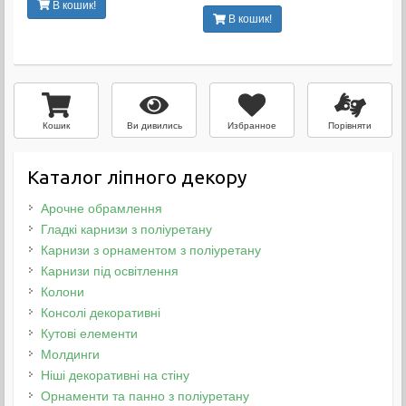
В кошик!
В кошик!
Ви дивились
Избранное
Порівняти
Кошик
Каталог ліпного декору
Арочне обрамлення
Гладкі карнизи з поліуретану
Карнизи з орнаментом з поліуретану
Карнизи під освітлення
Колони
Консолі декоративні
Кутові елементи
Молдинги
Ніші декоративні на стіну
Орнаменти та панно з поліуретану