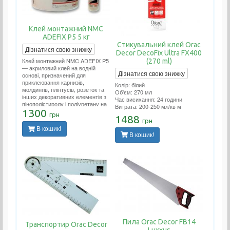
Клей монтажний NMC
ADEFIX P5 5 кг
Стикувальний клей Orac
Дізнатися свою знижку
Decor DecoFix Ultra FX400
Клей монтажний NMC ADEFIX P5
(270 ml)
— акриловий клей на водній
Дізнатися свою знижку
основі, призначений для
приклеювання карнизів,
Колір: білий
молдингів, плінтусів, розеток та
Об'єм: 270 мл
інших декоративних елементів з
Час висихання: 24 години
пінополістиролу і поліуретану на
Витрата: 200-250 мл/кв м
ДВП, ДСП, гіпсокартон,
1300
грн
1488
гіпсоволокно, штукатурку, бетон
грн
та інші поверхні.
В кошик!
В кошик!
Пила Orac Decor FB14
Транспортир Orac Decor
Luxxus