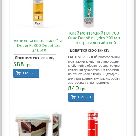
Клей монтажний FDP700
Orac Decofix Hydro 290 мл
Акрилова шпаклівка Orac
- экстрасильный клей
Decor FL300 Decofiller
Дізнатися свою знижку
310 мл
ЕКСТРАСИЛЬНЫЙ вологостійкий
Дізнатися свою знижку
монтажний клей. Повільно сохне
588
грн
клей, який забезпечує довговічне
кріплення декоративних профілів
В кошик!
на стінах і/або стелях. Підходить
для проведення внутрішніх робіт і
застосування на пористих
поверхнях. Застосовується у
840
грн
вологих приміщеннях (ванних.
басейнах, зовнішніх роботах).
В кошик!
Витрата тюбика на 10-12 метрів
погонних.