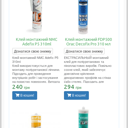
Клей монтажний NMC
Клей монтажний FDP500
Adefix P5 310ml
Orac Decofix Pro 310 мл
Дізнатися свою знижку
Дізнатися свою знижку
Клей монтажний NMC Adefix P5
ЕКСТРАСИЛЬНЫЙ монтажний
310ml
клей для поліуретанових та
Клей використовується для
пінопластових виробів. Повільно
монтажу поліуретанової ліпнини.
сохне клей, який забезпечує
Підходить для проведення
довговічне кріплення
внутрішніх робіт і застосування
декоративних профілів на стінах
на пористих поверхнях. Витрата
і/або стелях. Підходить для
тюбика 12 метрів погонних.
240
проведення внутрішніх робіт і
294
грн
грн
застосування на пористих
поверхнях. Витрата тюбика 12
В кошик!
В кошик!
метрів погонних.