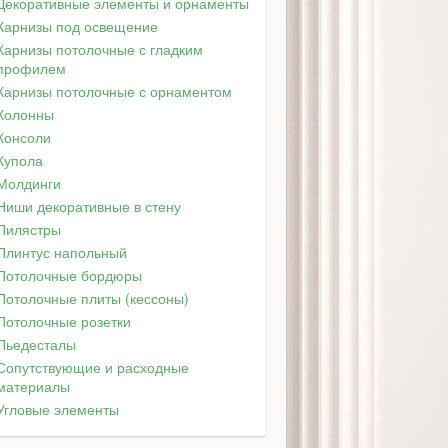
Декоративные элементы и орнаменты
Карнизы под освещение
Карнизы потолочные с гладким
профилем
Карнизы потолочные с орнаментом
Колонны
Консоли
Купола
Молдинги
Ниши декоративные в стену
Пилястры
Плинтус напольный
Потолочные бордюры
Потолочные плиты (кессоны)
Потолочные розетки
Пьедесталы
Сопутствующие и расходные
материалы
Угловые элементы