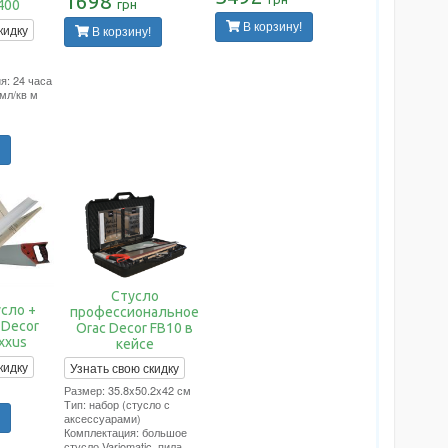
1698
грн
X400
В корзину!
кидку
В корзину!
: 24 часа
мл/кв м
Стусло
усло +
профессиональное
 Decor
Orac Decor FB10 в
xxus
кейсе
кидку
Узнать свою скидку
Размер: 35.8x50.2x42 см
Тип: набор (стусло с
аксессуарами)
Комплектация: большое
стусло Variomatic, пила,