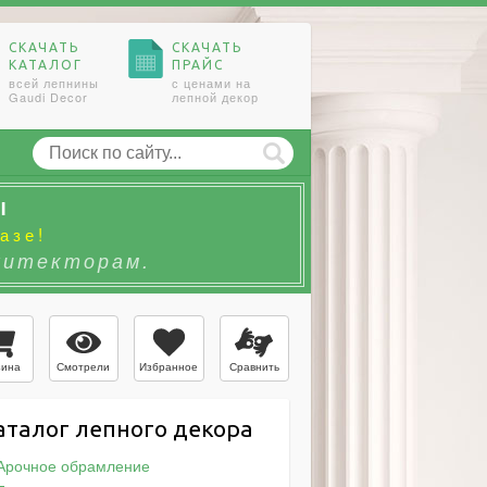
СКАЧАТЬ
СКАЧАТЬ
КАТАЛОГ
ПРАЙС
всей лепнины
с ценами на
Gaudi Decor
лепной декор
Ы
азе!
хитекторам.
Смотрели
Избранное
Сравнить
зина
аталог лепного декора
Арочное обрамление