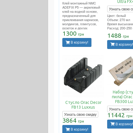
Ultra F
Клей монтажный NMC
ADEFIX P5 — акриловый
Узнать свою с
клей на водной основе,
Цвет: белый
предназначенный для
Объем: 270 мл
приклеивания карнизов,
Время высыхания
молдингов, плинтусов,
Расход: 200-250 
розеток и других
декоративных элементов
1300
1488
грн
из полистирола и
грн
полиуретана на ДВП, ДСП,
В корзину!
гипсокартон, гипсоволокно,
В корзину!
штукатурку, бетон и другие
поверхности.
Набор (ст
пила) Orac
FB300 Lu
Стусло Orac Decor
FB13 Luxxus
Узнать свою с
11442
Узнать свою скидку
грн
3864
грн
В корзину!
В корзину!