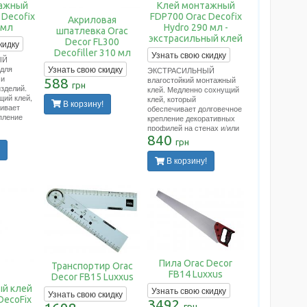
ажный
Клей монтажный
 Decofix
FDP700 Orac Decofix
Акриловая
 мл
Hydro 290 мл -
шпатлевка Orac
экстрасильный клей
Decor FL300
кидку
Decofiller 310 мл
Узнать свою скидку
ЫЙ
Узнать свою скидку
 для
ЭКСТРАСИЛЬНЫЙ
 и
влагостойкий монтажный
588
грн
зделий.
клей. Медленно сохнущий
щий клей,
клей, который
В корзину!
ивает
обеспечивает долговечное
пление
крепление декоративных
рофилей на
профилей на стенах и/или
олках.
потолках. Подходит для
840
грн
оведения
проведения внутренних
т и
работ и применения на
В корзину!
пористых
пористых поверхностях.
асход
Применяется во влажных
в
помещениях (ванных.
бассейнах, наружных
работах). Расход тюбика
на 10-12 метров погонных.
Пила Orac Decor
Транспортир Orac
FB14 Luxxus
Decor FB15 Luxxus
й клей
Узнать свою скидку
Узнать свою скидку
DecoFix
3492
грн