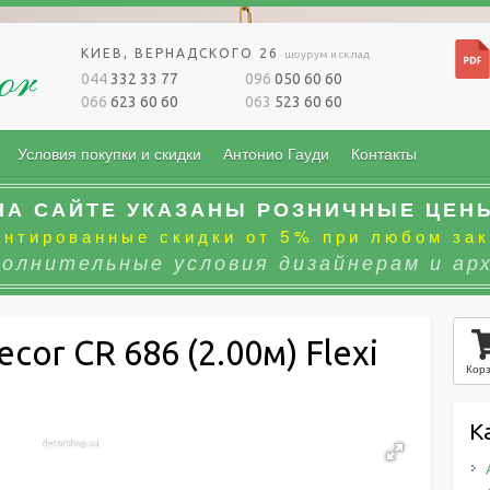
КИЕВ, ВЕРНАДСКОГО 26
шоурум и склад
044
332 33 77
096
050 60 60
066
623 60 60
063
523 60 60
Условия покупки и скидки
Антонио Гауди
Контакты
НА САЙТЕ УКАЗАНЫ РОЗНИЧНЫЕ ЦЕН
антированные скидки от 5% при любом зак
полнительные условия дизайнерам и ар
cor CR 686 (2.00м) Flexi
Кор
К