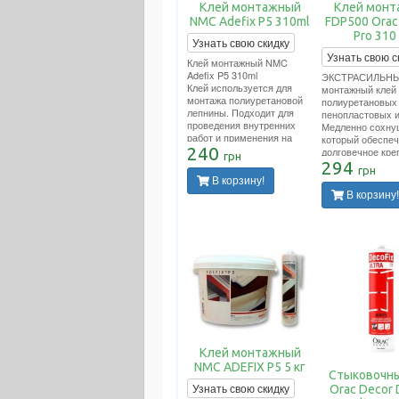
Клей монтажный
Клей монт
NMC Adefix P5 310ml
FDP500 Orac
Pro 310
Узнать свою скидку
Узнать свою с
Клей монтажный NMC
Adefix P5 310ml
ЭКСТРАСИЛЬН
Клей используется для
монтажный клей
монтажа полиуретановой
полиуретановых
лепнины. Подходит для
пенопластовых и
проведения внутренних
Медленно сохну
работ и применения на
который обеспеч
пористых поверхностях.
240
долговечное кре
грн
Расход тюбика 12 метров
декоративных п
294
грн
погонных.
стенах и/или пот
В корзину!
Подходит для пр
В корзину!
внутренних рабо
применения на 
поверхностях. Р
тюбика 12 метро
погонных.
Клей монтажный
NMC ADEFIX P5 5 кг
Стыковочны
Узнать свою скидку
Orac Decor 