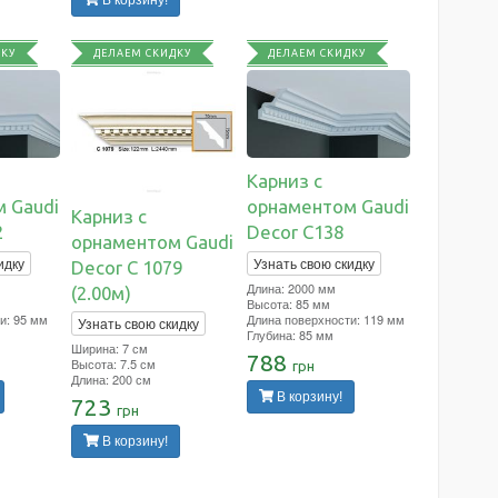
ДКУ
ДЕЛАЕМ СКИДКУ
ДЕЛАЕМ СКИДКУ
Карниз с
 Gaudi
орнаментом Gaudi
Карниз с
2
Decor C138
орнаментом Gaudi
идку
Узнать свою скидку
Decor C 1079
Длина: 2000 мм
(2.00м)
Высота: 85 мм
и: 95 мм
Длина поверхности: 119 мм
Узнать свою скидку
Глубина: 85 мм
Ширина: 7 см
788
Высота: 7.5 см
грн
Длина: 200 см
В корзину!
723
грн
В корзину!