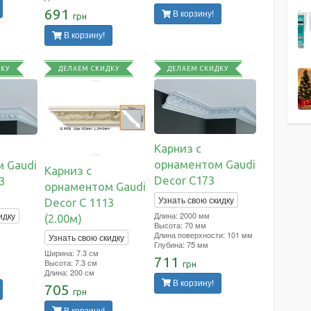
691
В корзину!
грн
В корзину!
ДКУ
ДЕЛАЕМ СКИДКУ
ДЕЛАЕМ СКИДКУ
Карниз с
орнаментом Gaudi
 Gaudi
Карниз с
Decor C173
3
орнаментом Gaudi
Узнать свою скидку
Decor C 1113
Длина: 2000 мм
идку
(2.00м)
Высота: 70 мм
Длина поверхности: 101 мм
Узнать свою скидку
Глубина: 75 мм
Ширина: 7.3 см
711
Высота: 7.3 см
грн
Длина: 200 см
В корзину!
705
грн
В корзину!