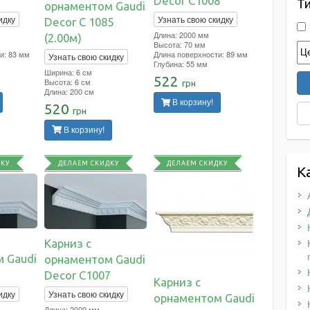
Decor C1008
Т
орнаментом Gaudi
идку
Узнать свою скидку
Decor C 1085
Длина: 2000 мм
(2.00м)
Высота: 70 мм
и: 83 мм
Длина поверхности: 89 мм
Узнать свою скидку
Глубина: 55 мм
Ширина: 6 см
522
Высота: 6 см
грн
Длина: 200 см
В корзину!
520
грн
В корзину!
ДКУ
ДЕЛАЕМ СКИДКУ
ДЕЛАЕМ СКИДКУ
К
Карниз с
 Gaudi
орнаментом Gaudi
Decor C1007
Карниз с
идку
Узнать свою скидку
орнаментом Gaudi
Длина: 2000 мм