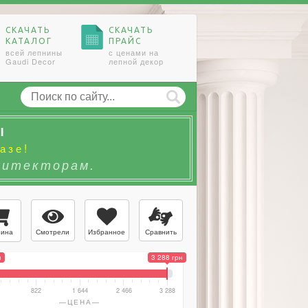
СКАЧАТЬ
СКАЧАТЬ
КАТАЛОГ
ПРАЙС
всей лепнины
с ценами на
Gaudi Decor
лепной декор
Ы
азе!
хитекторам.
Смотрели
Избранное
Сравнить
зина
н
3 288 грн
822
1 644
2 466
3 288
ЦЕНА