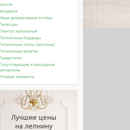
Купола
Молдинги
Ниши декоративные в стену
Пилястры
Плинтус напольный
Потолочные бордюры
Потолочные плиты (кессоны)
Потолочные розетки
Пьедесталы
Сопутствующие и расходные
материалы
Угловые элементы
Лучшие цены
на лепнину