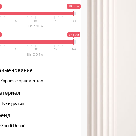
19.6 см
5
10
15
19.6
ШИРИНА
244 см
61
122
183
244
ВЫСОТА
аименование
Карниз с орнаментом
атериал
Полиуретан
ренд
Gaudi Decor