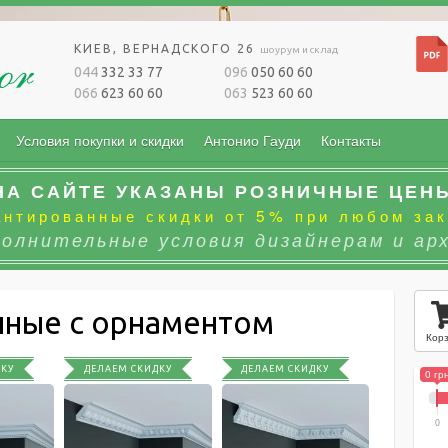
КИЕВ, ВЕРНАДСКОГО 26
шоурум и склад
044
332 33 77
096
050 60 60
066
623 60 60
063
523 60 60
Условия покупки и скидки
Антонио Гауди
Контакты
НА САЙТЕ УКАЗАНЫ РОЗНИЧНЫЕ ЦЕН
антированные скидки от 5% при любом зак
полнительные условия дизайнерам и ар
чные с орнаментом
Кор
ДКУ
ДЕЛАЕМ СКИДКУ
ДЕЛАЕМ СКИДКУ
0 гр
0