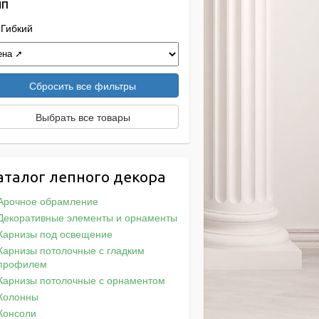
ип
Гибкий
Сбросить все фильтры
Выбрать все товары
аталог лепного декора
Арочное обрамление
Декоративные элементы и орнаменты
Карнизы под освещение
Карнизы потолочные с гладким
профилем
Карнизы потолочные с орнаментом
Колонны
Консоли