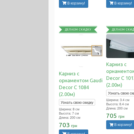
В корзину!
В корзину!
ДЕЛАЕМ СКИДКУ
ДЕЛАЕМ СКИ
Карниз с
орнаментом
Карниз с
Decor C 101
орнаментом Gaudi
(2.00м)
Decor C 1084
Узнать свою ск
(2.00м)
Ширина: 3.4 см
Узнать свою скидку
Высота: 8.4 см
Длина: 200 см
Ширина: 8 см
Высота: 7 см
705
грн
Длина: 200 см
703
В корзину!
грн
В корзину!