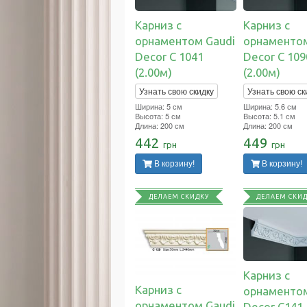
Карниз с
Карниз с
орнаментом Gaudi
орнаментом
Decor C 1041
Decor C 109
(2.00м)
(2.00м)
Узнать свою скидку
Узнать свою ск
Ширина: 5 см
Ширина: 5.6 см
Высота: 5 см
Высота: 5.1 см
Длина: 200 см
Длина: 200 см
442
449
грн
грн
В корзину!
В корзину!
ДЕЛАЕМ СКИДКУ
ДЕЛАЕМ СКИ
Карниз с
Карниз с
орнаментом
орнаментом Gaudi
Decor C141