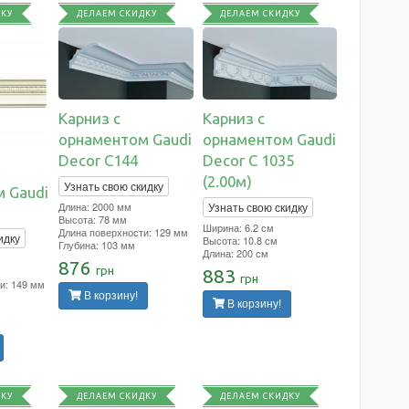
ДКУ
ДЕЛАЕМ СКИДКУ
ДЕЛАЕМ СКИДКУ
Карниз с
Карниз с
орнаментом Gaudi
орнаментом Gaudi
Decor C144
Decor C 1035
(2.00м)
Узнать свою скидку
 Gaudi
Длина: 2000 мм
Узнать свою скидку
Высота: 78 мм
Ширина: 6.2 см
Длина поверхности: 129 мм
идку
Высота: 10.8 см
Глубина: 103 мм
Длина: 200 см
876
грн
883
грн
и: 149 мм
В корзину!
В корзину!
ДКУ
ДЕЛАЕМ СКИДКУ
ДЕЛАЕМ СКИДКУ