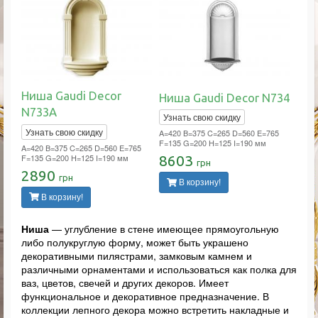
Ниша Gaudi Decor
Ниша Gaudi Decor N734
N733A
Узнать свою скидку
Узнать свою скидку
A=420 B=375 C=265 D=560 E=765
F=135 G=200 H=125 I=190 мм
A=420 B=375 C=265 D=560 E=765
F=135 G=200 H=125 I=190 мм
8603
грн
2890
грн
В корзину!
В корзину!
Ниша
— углубление в стене имеющее прямоугольную
либо полукруглую форму, может быть украшено
декоративными пилястрами, замковым камнем и
различными орнаментами и использоваться как полка для
ваз, цветов, свечей и других декоров. Имеет
функциональное и декоративное предназначение. В
коллекции лепного декора можно встретить накладные и