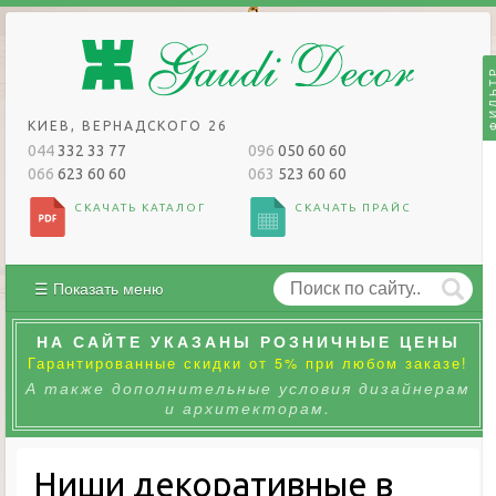
ФИЛЬ
КИЕВ, ВЕРНАДСКОГО 26
044
332 33 77
096
050 60 60
066
623 60 60
063
523 60 60
СКАЧАТЬ КАТАЛОГ
СКАЧАТЬ ПРАЙС
☰ Показать меню
НА САЙТЕ УКАЗАНЫ РОЗНИЧНЫЕ ЦЕНЫ
Гарантированные скидки от 5% при любом заказе!
А также дополнительные условия дизайнерам
и архитекторам.
Ниши декоративные в