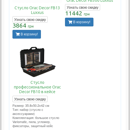
Orac Decor FB300 Luxxus
Узнать свою скидку
Стусло Orac Decor FB13
11442
Luxxus
грн
Узнать свою скидку
В корзину!
3864
грн
В корзину!
Стусло
профессиональное Orac
Decor FB10 в кейсе
Узнать свою скидку
Размер: 35.8x50.2x42 см
Тип: набор (стусло с
аксессуарами)
Комплектация: большое стусло
Variomatic, пила, угломер,
фиксаторы, защитный кейс