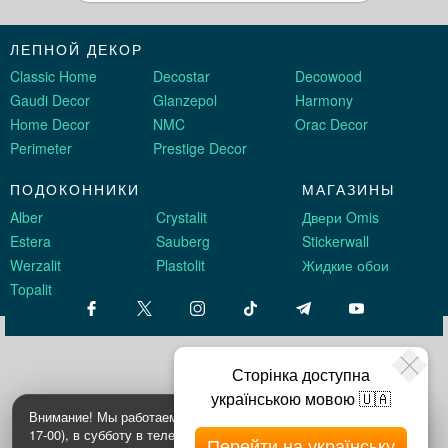
ЛЕПНОЙ ДЕКОР
Classic Home
Decostar
Decowood
Gaudi Decor
Glanzepol
Harmony
Home Decor
NMC
Orac Decor
Perimeter
Prestige Decor
ПОДОКОННИКИ
МАГАЗИНЫ
Alber
Crystalit
Двери Omis
Estera
Sauberg
Stickerwall
Werzalit
Plastolit
Жидкие обои
Topalit
Сторінка доступна
українською мовою 🇺🇦
Внимание! Мы работаем c 9 до 18 по будням (шоу рум до
17-00), в субботу в телефоном режиме с 10 до 16, и в
Перейти на українську