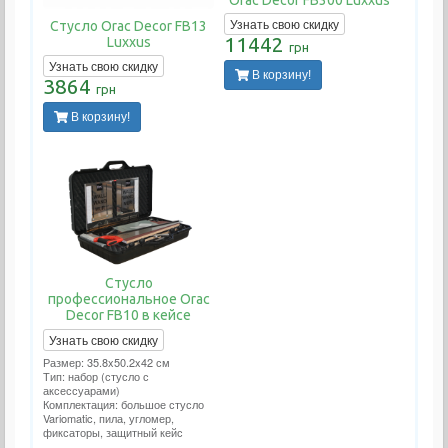
Узнать свою скидку
Стусло Orac Decor FB13
11442
Luxxus
грн
Узнать свою скидку
В корзину!
3864
грн
В корзину!
Стусло
профессиональное Orac
Decor FB10 в кейсе
Узнать свою скидку
Размер: 35.8x50.2x42 см
Тип: набор (стусло с
аксессуарами)
Комплектация: большое стусло
Variomatic, пила, угломер,
фиксаторы, защитный кейс