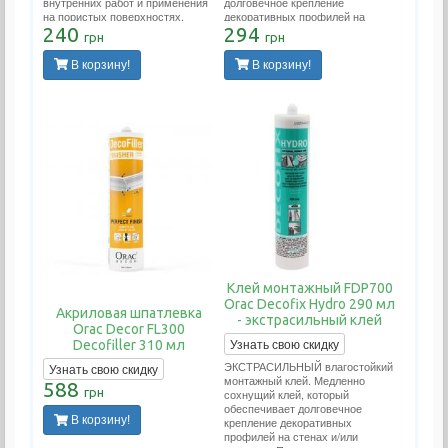
внутренних работ и применения
долговечное крепление
на пористых поверхностях.
декоративных профилей на
Расход тюбика 12 метров
240
стенах и/или потолках. Подходит
294
грн
грн
погонных.
для проведения внутренних
работ и применения на пористых
В корзину!
В корзину!
поверхностях. Расход тюбика 12
метров погонных.
Клей монтажный FDP700
Orac Decofix Hydro 290 мл
Акриловая шпатлевка
- экстрасильный клей
Orac Decor FL300
Узнать свою скидку
Decofiller 310 мл
ЭКСТРАСИЛЬНЫЙ влагостойкий
Узнать свою скидку
монтажный клей. Медленно
588
грн
сохнущий клей, который
обеспечивает долговечное
В корзину!
крепление декоративных
профилей на стенах и/или