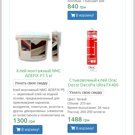
потолках. Подходит для
проведения внутренних работ и
840
грн
применения на пористых
поверхностях. Применяется во
В корзину!
влажных помещениях (ванных.
бассейнах, наружных работах).
Расход тюбика на 10-12 метров
погонных.
Клей монтажный NMC
ADEFIX P5 5 кг
Стыковочный клей Orac
Узнать свою скидку
Decor DecoFix Ultra FX400
Клей монтажный NMC ADEFIX P5
Узнать свою скидку
— акриловый клей на водной
основе, предназначенный для
Цвет: белый
приклеивания карнизов,
Объем: 270 мл
молдингов, плинтусов, розеток и
Время высыхания: 24 часа
других декоративных элементов
Расход: 200-250 мл/кв м
из полистирола и полиуретана на
1488
ДВП, ДСП, гипсокартон,
1300
грн
грн
гипсоволокно, штукатурку, бетон
и другие поверхности.
В корзину!
В корзину!